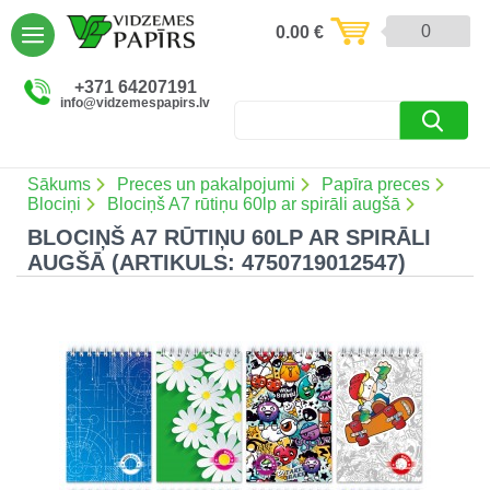
AIZVĒRT
0
0.00
€
Preces un pakalpojumi (5086)
+371 64207191
info@vidzemespapirs.lv
Apdruka (485)
Atlaides (12)
Sākums
Preces un pakalpojumi
Papīra preces
Blociņi
Blociņš A7 rūtiņu 60lp ar spirāli augšā
BLOCIŅŠ A7 RŪTIŅU 60LP AR SPIRĀLI
AUGŠĀ (ARTIKULS: 4750719012547)
Ielogoties
Reģistrēties