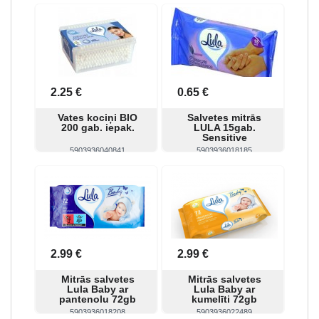
Skatīt
Pirkt
Skatīt
Pirkt
2.25 €
0.65 €
Vates kociņi BIO
Salvetes mitrās
200 gab. iepak.
LULA 15gab.
Sensitive
5903936040841
5903936018185
Skatīt
Pirkt
Skatīt
Pirkt
2.99 €
2.99 €
Mitrās salvetes
Mitrās salvetes
Lula Baby ar
Lula Baby ar
pantenolu 72gb
kumelīti 72gb
5903936018208
5903936022489