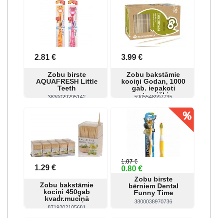
Skatīt
Pirkt
Skatīt
Pirkt
2.81 €
3.99 €
Zobu birste
Zobu bakstāmie
AQUAFRESH Little
kociņi Godan, 1000
Teeth
gab. iepakoti
atsevišķi
3830029295142
5905548997735
Skatīt
Pirkt
Skatīt
Pirkt
1.07 €
1.29 €
0.80 €
Zobu birste
Zobu bakstāmie
bērniem Dental
kociņi 450gab
Funny Time
kvadr.muciņā
3800038970736
8719202105681
Skatīt
Pirkt