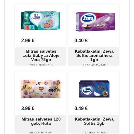
Skatīt
Pirkt
Skatīt
Pirkt
2.99 €
0.40 €
Mitrās salvetes
Kabatlakatiņi Zewa
Lula Baby ar Aloje
Softis aromathera
Vera 72gb
1gb
5903936018215
7322540352146
Skatīt
Pirkt
Skatīt
Pirkt
3.99 €
0.49 €
Mitrās salvetes 120
Kabatlakatiņi Zewa
gab. Ruta
Softis 1gb
4820202893141
7322541112268