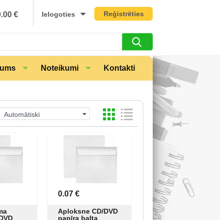
Reģistrēties
0.00
€
Ielogoties
mums
Noteikumi
Kontakti
Automātiski
0.07 €
ma
Aploksne CD/DVD
/DVD
papīra balta