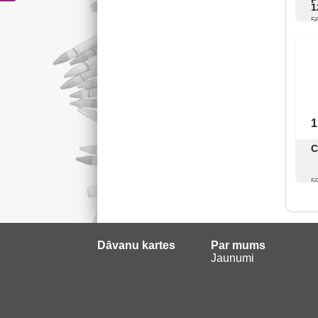
1
5
1
C
5
Dāvanu kartes
Par mums
Jaunumi