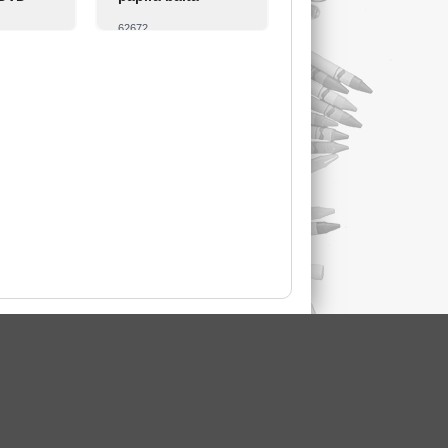
62672
Pirkt
Skatīt
Pirkt