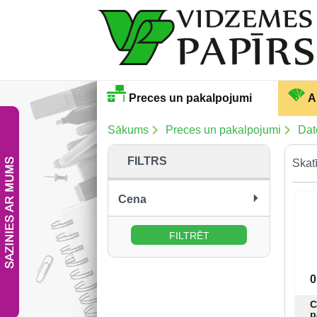
Preces un pakalpojumi
A
Sākums
Preces un pakalpojumi
Dat
FILTRS
Skatī
Cena
no:
līdz:
0
C
p