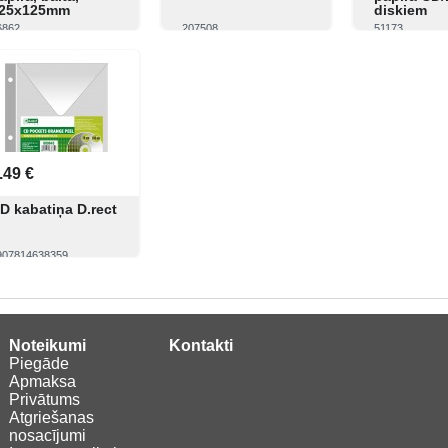
25x125mm
diskiem
6862
207508
51173
Skatīt
Pirkt
Skatīt
Pirkt
Skatīt
.49 €
D kabatiņa D.rect
907814638359
Skatīt
Pirkt
Noteikumi
Kontakti
Piegāde
Apmaksa
Privātums
Atgriešanas
nosacījumi