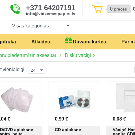
+371 64207191
0
preces
info@vidzemespapirs.lv
Visas kategorijas
pdruka
Atlaides
Dāvanu kartes
Par 
oru piederumi un aksesuāri
Disku vāciņi
t vienlaicīgi:
24
.04 €
0.99 €
0.08 €
D/DVD aploksne
CD aploksne
Vāciņš Ha
apīra, balta,
papīra CD