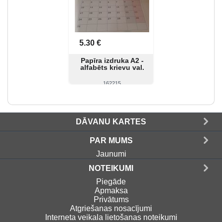
5.30 €
Papīra izdruka A2 -
alfabēts krievu val.
162215
Skatīt
Pirkt
DĀVANU KARTES
PAR MUMS
Jaunumi
NOTEIKUMI
Piegāde
Apmaksa
Privātums
Atgriešanas nosacījumi
Interneta veikala lietošanas noteikumi