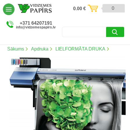
AIZVĒRT
0
0.00
€
Preces un pakalpojumi (5086)
+371 64207191
info@vidzemespapirs.lv
Apdruka (485)
Atlaides (12)
Sākums
Apdruka
LIELFORMĀTA DRUKA
Ielogoties
Reģistrēties