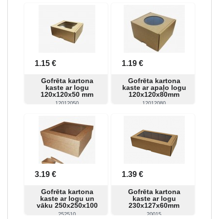
Skatīt
Pirkt
Skatīt
Pirkt
1.15 €
1.19 €
Gofrēta kartona
Gofrēta kartona
kaste ar logu
kaste ar apaļo logu
120x120x50 mm
120x120x80mm
12012050
12012080
Skatīt
Pirkt
Skatīt
Pirkt
3.19 €
1.39 €
Gofrēta kartona
Gofrēta kartona
kaste ar logu un
kaste ar logu
vāku 250x250x100
230x127x60mm
mm
252510
20015