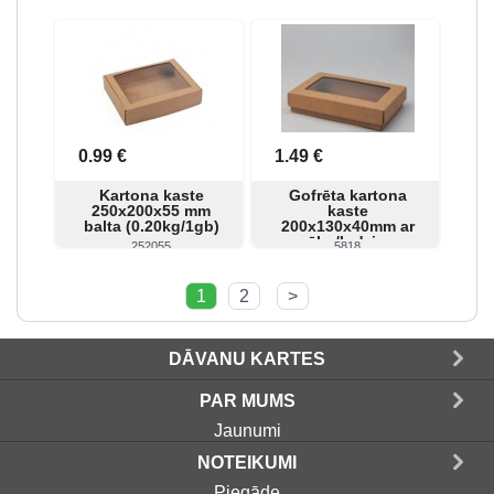
Skatīt
Pirkt
Skatīt
Pirkt
0.99 €
1.49 €
Kartona kaste
Gofrēta kartona
250x200x55 mm
kaste
balta (0.20kg/1gb)
200x130x40mm ar
vāku/lodziņu
252055
5818
Skatīt
Pirkt
Skatīt
Pirkt
1
2
>
DĀVANU KARTES
PAR MUMS
Jaunumi
NOTEIKUMI
Piegāde