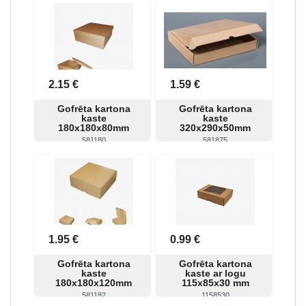
Skatīt
Pirkt
Skatīt
Pirkt
2.15 €
1.59 €
Gofrēta kartona
Gofrēta kartona
kaste
kaste
180x180x80mm
320x290x50mm
581180
581875
Skatīt
Pirkt
Skatīt
Pirkt
1.95 €
0.99 €
Gofrēta kartona
Gofrēta kartona
kaste
kaste ar logu
180x180x120mm
115x85x30 mm
581182
1158530