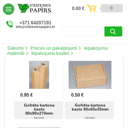
AIZVĒRT
0
0.00
€
Preces un pakalpojumi (5086)
+371 64207191
info@vidzemespapirs.lv
Apdruka (485)
Atlaides (12)
Sākums
Preces un pakalpojumi
Iepakojuma
materiāli
Iepakojuma kastes
Ielogoties
Reģistrēties
0.95 €
0.50 €
Gofrēta kartona
Gofrēta kartona
kaste
kaste 90x65x35mm
80x80x270mm
581876
581881
Skatīt
Pirkt
Skatīt
Pirkt