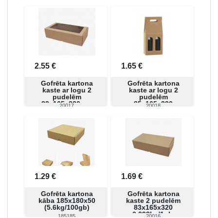
Skatīt
Pirkt
Skatīt
Pirkt
2.55 €
1.65 €
Gofrēta kartona
Gofrēta kartona
kaste ar logu 2
kaste ar logu 2
pudelēm
pudelēm
83x165x320mm
85x165x320
20017
20018
Skatīt
Pirkt
Skatīt
Pirkt
1.29 €
1.69 €
Gofrēta kartona
Gofrēta kartona
kāba 185x180x50
kaste 2 pudelēm
(5.6kg/100gb)
83x165x320
0.098kg/1gb.
185185
20016