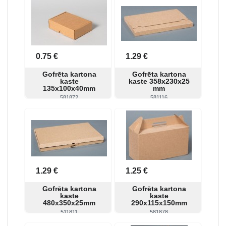
0.75 €
1.29 €
Gofrēta kartona
Gofrēta kartona
kaste
kaste 358x230x25
135x100x40mm
mm
581872
581116
Skatīt
Pirkt
Skatīt
Pirkt
1.29 €
1.25 €
Gofrēta kartona
Gofrēta kartona
kaste
kaste
480x350x25mm
290x115x150mm
511811
581878